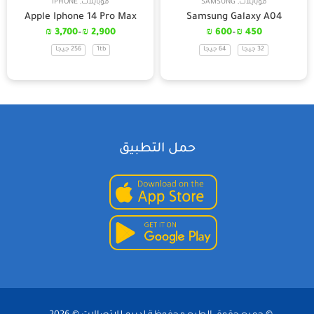
موبايلات
,
SAMSUNG
موبايلات
,
IPHONE
Apple Iphone 14 Pro Max
Samsung Galaxy A04
₪
3,700
–
₪
2,900
₪
600
–
₪
450
32 جيجا
64 جيجا
1tb
256 جيجا
حمل التطبيق