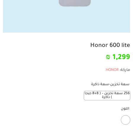
Honor 600 lite
₪
1,299
ماركة:
HONOR
سعة تخزين-سعة ذاكرة
256 سعة تخزين – ( 8+8 جيجا
) ذاكرة
اللون