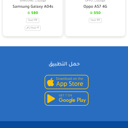
موبايلات
,
OPPO
موبايلات
,
SAMSUNG
Samsung Galaxy A04s
Oppo A57 4G
₪
580
₪
550
64 جيجا
64 جيجا
4 جيجا رام
حمل التطبيق