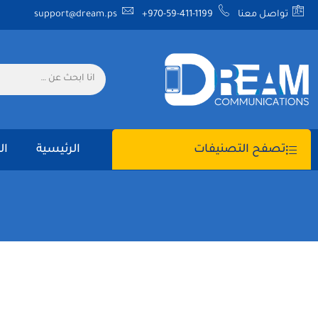
تواصل معنا
+970-59-411-1199
support@dream.ps
الرئيسية
ال
تصفح التصنيفات