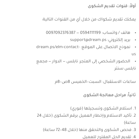
أولاً: قنوات تقديم الشكوى
يمكنك تقديم شكواك من خلال أي من القنوات التالية:
هاتف / واتساب: 0594111199 — 0097092376387
بريد إلكتروني: support@dream.ps
نموذج الاتصال على الموقع: dream.ps/elm-contact-
us
الحضور الشخصي إلى المتجر: نابلس — الدوار — مجمع
نابلس سنتر
ساعات الاستقبال: السبت–الخميس 8ص–8م
ثانياً: مراحل معالجة الشكوى
استلام الشكوى وتسجيلها (فوري)
تأكيد الاستلام وإخطار العميل برقم الشكوى (خلال 24
ساعة)
فحص الشكوى والتحقق منها (خلال 48–72 ساعة)
تقديم الحل المقترح للعميل