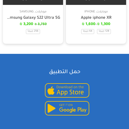
موبايلات
,
IPHONE
موبايلات
,
SAMSUNG
Samsung Galaxy S22 Ultra 5G
Apple iphone XR
₪
3,200
₪
1,600
–
₪
1,300
₪
3,750
128 جيجا
64 جيجا
256 جيجا
حمل التطبيق