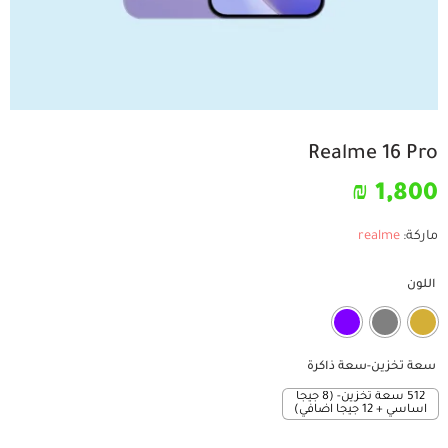
Realme 16 Pro
₪
1,800
ماركة:
realme
اللون
سعة تخزين-سعة ذاكرة
512 سعة تخزين- (8 جيجا
اساسي + 12 جيجا اضافي)