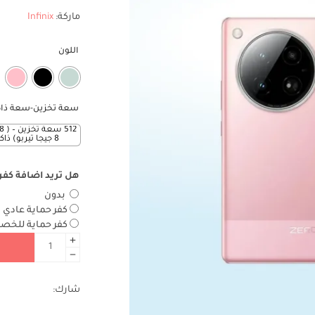
ماركة:
Infinix
اللون
سعة تخزين-سعة ذاك
8 جيجا تيربو) ذاكرة
هل تريد اضافة كفر
بدون
كفر حماية عادي
+
كفر حماية للخ
شارك: