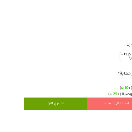
رة
512 سعة تخزين – ( 8 جيجا +
 حماية؟
)
₪
10
(
صوصية
(+
25
₪
)
إضافة إلى السلة
اشتري الآن