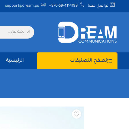
تواصل معنا
+970-59-411-1199
support@dream.ps
الرئيسية
تصفح التصنيفات