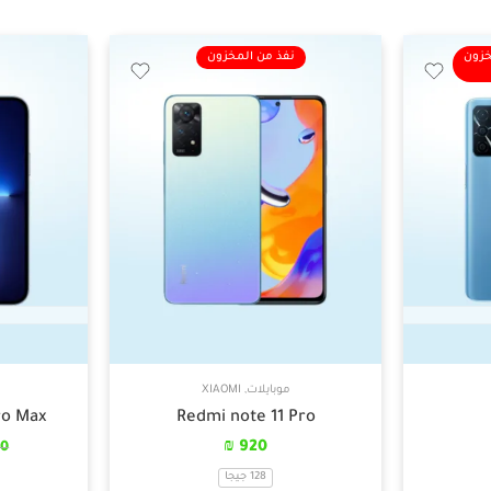
خزون
نفذ من المخزون
موبايلات
,
XIAOMI
ro Max
Redmi note 11 Pro
₪
920
00
128 جيجا