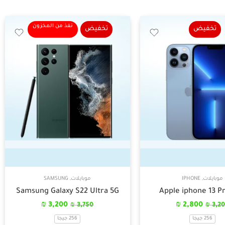
نفذ من المخزون
تخفيض
تخفيض
موبايلات
,
IPHONE
موبايلات
,
SAMSUNG
Samsung Galaxy S22 Ultra 5G
Apple iphone 13 P
₪
3,200
₪
2,800
₪
3,750
₪
3,2
256 جيجا
256 جيجا