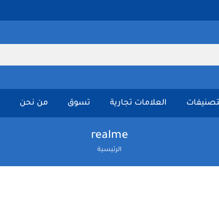
تصنيفات
العلامات تجارية
تسوق
من نحن
realme
الرئيسية
ل حديثاً