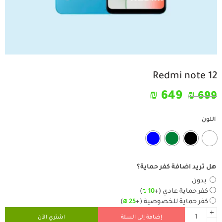
Redmi note 12
₪
649
₪
699
اللون
هل تريد اضافة كفر حماية؟
بدون
كفر حماية عادي
(+
10
₪
)
كفر حماية للخصوصية
(+
25
₪
)
إضافة إلى السلة
اشتري الآن