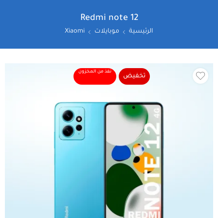
Redmi note 12
الرئيسية
موبايلات
Xiaomi
نفذ من المخزون
تخفيض