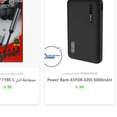
POWER BANK
,
الإكسسوارات
الإكسسوارات
,
سماع
Power Bank ASPOR A355 5000mAH
سماعة اذن WISDOMUP TYBE C
₪
35
₪
50