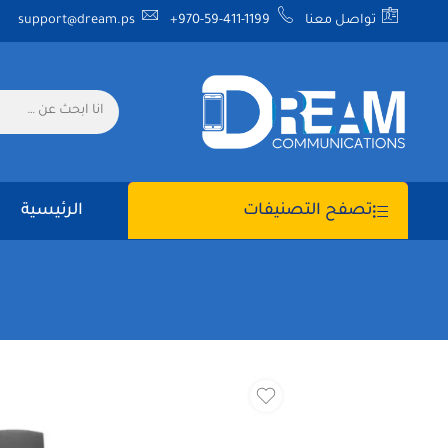
تواصل معنا
+970-59-411-1199
support@dream.ps
الرئيسية
تصفح التصنيفات