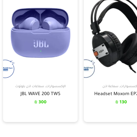
إكسسوارات
,
سماعة اذن
الإكسسوارات
,
سماعات اذن بلوتوث
JBL WAVE 200 TWS
Headset Moxom E
₪
300
₪
130