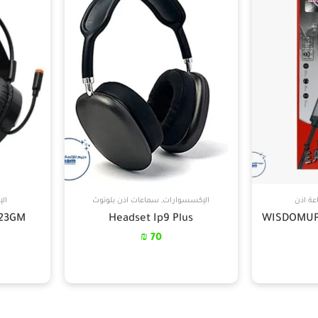
ة اذن
الإكسسوارات
,
سماعات اذن بلوتوث
ال
P23GM
Headset Ip9 Plus
₪
70