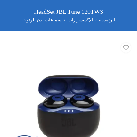
HeadSet JBL Tune 120TWS
الرئيسية
الإكسسوارات
سماعات اذن بلوتوث