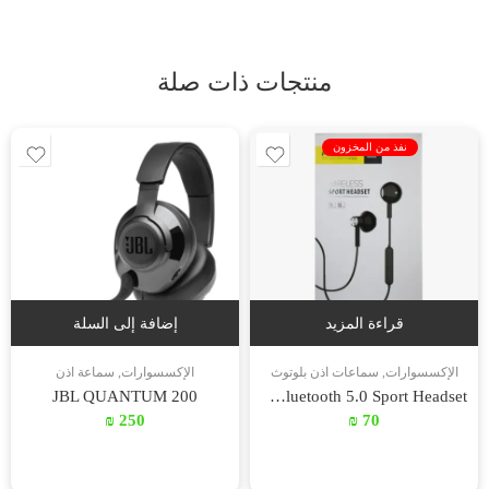
منتجات ذات صلة
نفذ من المخزون
قراءة المزيد
إضافة إلى السلة
الإكسسوارات
,
سماعات اذن بلوتوث
الإكسسوارات
,
سماعة اذن
JBL QUANTUM 200
PAVAREAL PA-BT25 Wireless Bluetooth 5.0 Sport Headset
₪
250
₪
70