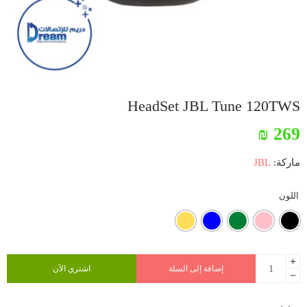
HeadSet JBL Tune 120TWS
₪
269
ماركة:
JBL
اللون
إضافة إلى السلة
اشتري الآن