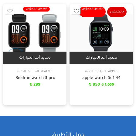
نفذ من المخزون
نفذ من المخزون
تخفيض
تحديد أحد الخيارات
تحديد أحد الخيارات
APPLE
,
الساعات الذكية
REALME
,
الساعات الذكية
Realme watch 3 pro
apple watch Se1 44
₪
299
₪
850
₪
1,050
حمل التطبيق