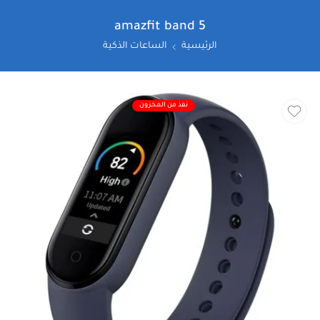
amazfit band 5
الرئيسية
الساعات الذكية
نفذ من المخزون