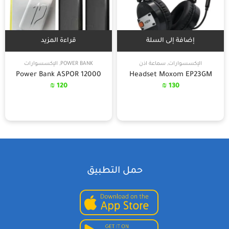
إضافة إلى السلة
قراءة المزيد
الإكسسوارات
,
سماعة اذن
POWER BANK
,
الإكسسوارات
Power Bank ASPOR 12000
Headset Moxom EP23GM
₪
120
₪
130
حمل التطبيق