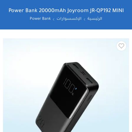
Power Bank 20000mAh Joyroom JR-QP192 MINI
الرئيسية
الإكسسوارات
Power Bank