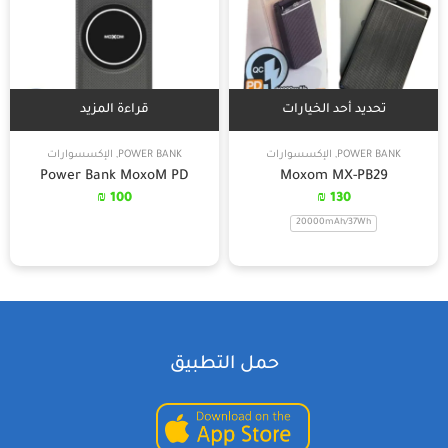
تحديد أحد الخيارات
قراءة المزيد
POWER BANK
,
الإكسسوارات
POWER BANK
,
الإكسسوارات
Power Bank MoxoM PD
Moxom MX-PB29
₪
100
₪
130
20000mAh/37Wh
حمل التطبيق