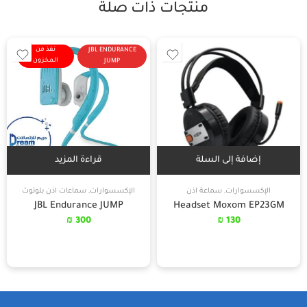
منتجات ذات صلة
نفذ من
JBL ENDURANCE
المخزون
JUMP
إضافة إلى السلة
قراءة المزيد
الإكسسوارات
,
سماعة اذن
الإكسسوارات
,
سماعات اذن بلوتوث
JBL Endurance JUMP
Headset Moxom EP23GM
₪
300
₪
130