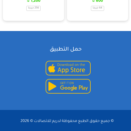
₪
1,200
₪
600
64 جيجا
256 جيجا
حمل التطبيق
© جميع حقوق الطبع محفوظة لدريم للاتصالات © 2026