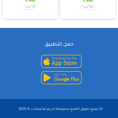
₪
699
₪
800
128 جيجا
128 جيجا
حمل التطبيق
© جميع حقوق الطبع محفوظة لدريم للاتصالات © 2026