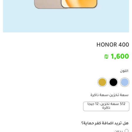
HONOR 400
₪
1,600
اللون
سعة تخزين-سعة ذاكرة
512 سعة تخزين- 12 جيجا
ذاكرة
هل تريد اضافة كفر حماية؟