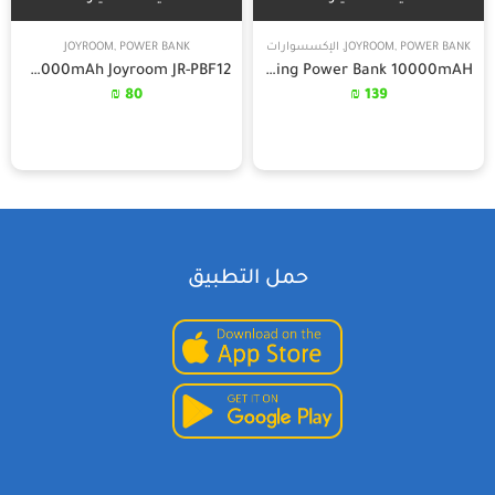
POWER BANK
,
JOYROOM
,
الإكسسوارات
POWER BANK
,
JOYROOM
Power Bank 10000mAh Joyroom JR-PBF12
JoyRoom Mini Fast Charging Power Bank 10000mAH
₪
80
₪
139
حمل التطبيق