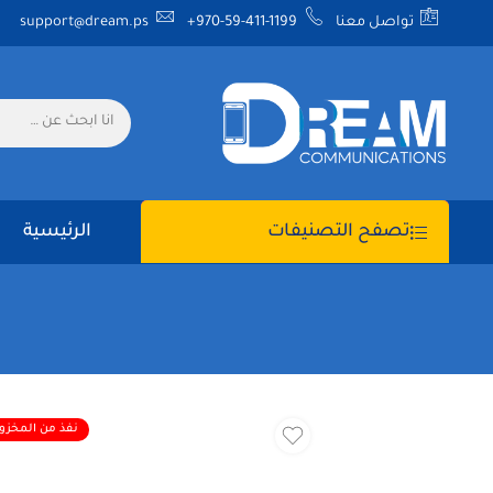
تواصل معنا
+970-59-411-1199
support@dream.ps
الرئيسية
تصفح التصنيفات
نفذ من المخزو