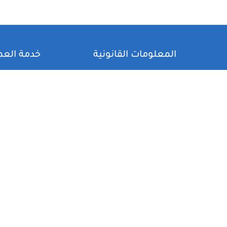
المعلومات القانونية
خدمة العم
سياسة الاسترداد والإرجاع
حسابي
سياسة الضمان والصيانة والدعم
اتصل بنا
الفني
من نحن
سياسة استقبال ومتابعة الشكاوى
سياسةالخصوصية
الشروط والاحكام
التوصيل