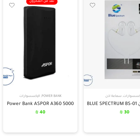
نفذ من المخزون
كسسوارات
,
سماعة اذن
POWER BANK
,
الإكسسوارات
BLU
Power Bank ASPOR A360 5000
₪
40
₪
30