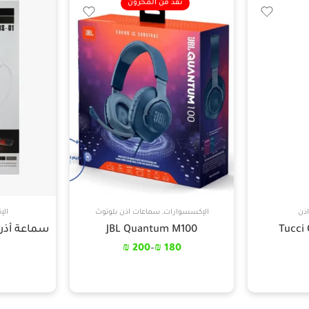
نفذ من المخزون
ذن
الإكسسوارات
,
سماعات اذن بلوتوث
الإ
Tucci
JBL Quantum M100
سماعة أذن E SPECTRUM BS-01
₪
200
–
₪
180