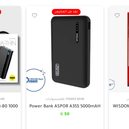
نفذ من المخزون
ن
POWER BANK
,
الإكسسوارات
ANK
-80 1000
Power Bank ASPOR A355 5000mAH
₪
50