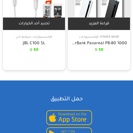
قراءة المزيد
تحديد أحد الخيارات
POWER BANK
,
الإكسسوارات
الإكسسوارات
,
سماعة اذن
JBL C100 SL
PowerBank Pavareal PB-80 1000
₪
60
₪
50
حمل التطبيق