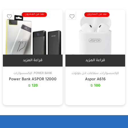
نفذ من المخزون
نفذ من المخزون
قراءة المزيد
قراءة المزيد
الإكسسوارات
,
سماعات اذن بلوتوث
POWER BANK
,
الإكسسوارات
Power Bank ASPOR 12000
Aspor A616
₪
120
₪
100