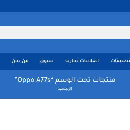
تصنيفات
العلامات تجارية
تسوق
من نحن
منتجات تحت الوسم “Oppo A77s”
الرئيسية
نفذ من المخزون